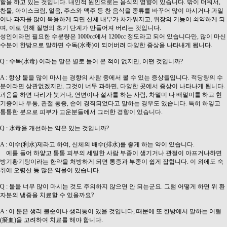
할을 하고 있는 것입니다. 내인적 원인으로는 음식의 영향이 있습니다. 밖이 더워서,
찬물, 아이스크림, 얼음, 주스와 맥주 등 찬 음식을 종류를 바꾸어 많이 마시거나 과일
이나 과자를 많이 복용하게 되면 신체 내부가 차가워지고, 위장의 기능이 쇠약하게 되
며, 이로 인해 질병의 초기 단계가 만들어져 버리는 것입니다.
성인이라면 필요한 수분량은 1000cc에서 1200cc 정도라고 되어 있습니다만, 많이 마신
수분이 한방으로 말하면 수독(水毒)이 되어버려 다양한 증상을 나타내게 됩니다.
Q : 수독(水毒) 이라는 말은 별로 들어 본 적이 없지만, 어떤 것입니까?
A : 항상 물을 많이 마시는 경향의 사람 중에서 볼 수 있는 증상들입니다. 적당량의 수
분이라면 상관없겠지만, 그것이 너무 과하면, 다양한 곳에서 증상이 나타나게 됩니다.
과음을 하면 다리가 붓거나, 연변이나 설사를 하는 사람, 차멀미 나 배멀미를 하고 현
기증이나 두통, 관절 통증, 손이 경직되었다고 말하는 경우도 있습니다. 특히 하얗고
통통한 분으로 피부가 고운분들에서 그러한 경향이 있습니다.
Q : 水毒을 개선하는 약은 있는 것입니까?
A : 이수(利水)제라고 하여, 신체의 배수(排水)를 좋게 하는 약이 있습니다.
예를 들어 하얗고 통통 피부의 세밀한 사람 부종이 생기거나 관절이 아프거나하면
방기황기탕이라는 한약을 처방하게 되면 통증과 부종이 쉽게 잡힙니다. 이 외에도 숙
취에 오령산 등 많은 약물이 있습니다.
Q : 물을 너무 많이 마시는 것도 주의하지 않으면 안 되는군요. 그럼 어떻게 하면 위 환
자분의 냉증을 치료할 수 있을까요?
A : 이 분은 생리 불순이나 생리통이 있을 것입니다, 때문에 또 한방에서 말하는 어혈
(瘀血)을 고려하여 치료를 해야 합니다.