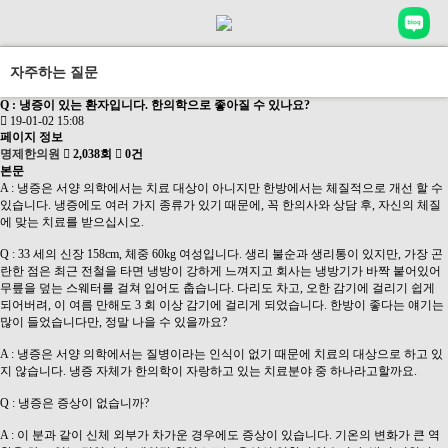
자주하는 질문
Q : 냉증이 있는 환자입니다. 한의학으로 좋아질 수 있나요?
19-01-02 15:08
페이지 정보
명제한의원
2,038회
0건
본문
A : 냉증은 서양 의학에서는 치료 대상이 아니지만 한방에서는 체질적으로 개선 할 수
있습니다. 냉증에도 여러 가지 종류가 있기 때문에, 꼭 한의사와 상담 후, 자신의 체질
에 맞는 치료를 받으십시오.
Q : 33 세의 신장 158cm, 체중 60kg 여성입니다. 생리 불순과 생리통이 있지만, 가장 곤
란한 점은 최근 전철을 타면 냉방이 강하게 느껴지고 회사는 냉방기가 바짝 붙어있어
무릎을 덮는 스웨터를 걸쳐 입어도 춥습니다. 다리도 차고, 오한 감기에 걸리기 쉽게
되어버려, 이 여름 만해도 3 회 이상 감기에 걸리게 되었습니다. 한방이 좋다는 얘기는
많이 들었습니다만, 정말 나을 수 있을까요?
A : 냉증은 서양 의학에서는 질병이라는 인식이 없기 때문에 치료의 대상으로 하고 있
지 않습니다. 냉증 자체가 한의학이 자랑하고 있는 치료분야 중 하나라고할까요.
Q : 냉증은 증상이 없습니까?
A : 이 분과 같이 신체 외부가 차가운 경우에도 증상이 있습니다. 기온의 변화가 큰 역