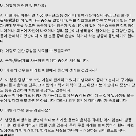
Q : 어혈이란 어떤 것 인가요?
A : 어혈이란 이를테면 자궁이나 난소 등 생리 때 혈류가 많아집니다만, 그런 혈액이
울체(鬱滞)되어 일어나는 증상을 말합니다. 배를 진찰해보면 하복부 맹장이 있는 부분
과 반대 부분을 누르면 통증이 있는 경우가 많습니다. 혀 밑에 거무스름해진 정맥총이
보이거나, 피부에 자반이 나오거나, 생리 불순이나 생리통이 일어나는 등 다양한 증상
들이 관여하고 있습니다. 이런 분들 중에 손발이 차거나 하는 냉증이 동반되기도 합니
다.
Q : 어혈로 인한 증상을 치료할 수 있을까요?
A : 구어(驅瘀)제를 사용하면 이러한 증상이 개선됩니다.
Q : 이 분의 경우는 이러한 어혈에서 증상이 생기는 것입니까?
A : 이 분은 증상으로 보면 어혈이 관계하고 있다고 생각해도 좋다고 봅니다. 구어(驅
瘀)제를 사용하는 경우, 그 사람의 기력과 체력의 정도, 위장 기능의 상태 나 증상의 강
도 등을 감안하여 처방을 결정하고 있습니다.
요즘은 어디를 가도 냉방기가 가동되고 있어 냉증의 원인이 되는 것이 일상생활 모든
곳에 있다고 해도 과언은 아닙니다. 따라서 외부 요인에 대한 방비가 중요합니다.
Q : 어떻게 하면 좋은 것일까요?
A : 냉증을 예방하는 방법의 하나로 차가운 음료와 음식은 최대한 먹지 않는다. 냉풍
기, 에어컨에 주의하고 따뜻한 것을 입는다. 특히 무릎 아래는 늘 따뜻하게 한다. 이런
일상생활의 방비와 함께, 한약으로 체질을 하나하나 개선하는 것이 필요합니다.
관련링크