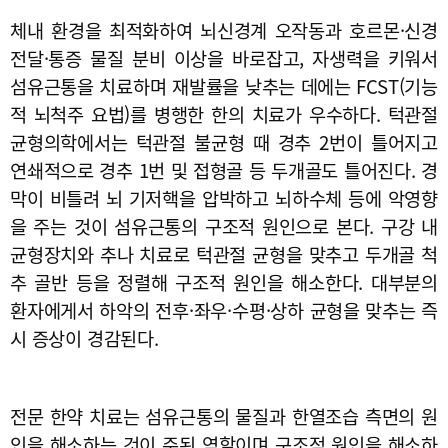
체내 환경을 최적화하여 뇌신경계 오작동과 호르몬·신경
전달·통증 물질 분비 이상을 바로잡고, 자생력을 키워서
섬유근통을 치료하며 재발률을 낮추는 데에는 FCST(기능
적 뇌척주 요법)를 병행한 한의 치료가 우수하다. 턱관절
균형의학에서는 턱관절 불균형 때 경추 2번이 틀어지고
연쇄적으로 경추 1번 및 접형골 등 두개골도 틀어진다. 경
막이 비틀려 뇌 기저핵을 압박하고 뇌하수체 등에 악영향
을 주는 것이 섬유근통의 구조적 원인으로 본다. 구강 내
균형장치와 추나 치료로 턱관절 균형을 맞추고 두개골 척
추 골반 등을 정렬해 구조적 원인을 해소한다. 대부분의
환자에게서 하악의 전후·좌우·수평·상하 균형을 맞추는 즉
시 증상이 경감된다.
전문 한약 치료는 섬유근통의 물질과 한열조습 측면의 원
인을 해소하는 것이 주된 역할이며 구조적 원인을 해소하