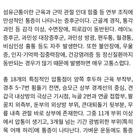
섬유근통이란 근육과 근막 관절 인대 힘줄 등 연부 조직에
만성적인 통증이 나타나는 증후군이다. 근골계 경직, 통각
과민 등 감각 이상, 수면장애, 피로감이 동반된다. 레이노
증후군, 과민성 대장증후군, 과민성 방광, 편두통, 월경통,
비심인성 흉통 등도 자주 발생한다. 또한 불안장애, 우울
증, 인지·기억력·집중력장애, 건강염려증 등 정신질환까지
동반되는 경우가 많기 때문에 발병하면 매우 고통스럽다.
총 18개의 특징적인 압통점이 양쪽 후두하 근육 부착부,
경추 5~7번 횡돌기 전면, 승모근 상부 경계선의 중심, 견
갑극 내상방의 극상근 기시점, 늑골 2번과 연골 접합부, 팔
꿈치 외측부, 둔부의 외상방 부위, 큰대퇴돌기 뒷부분, 무
릎 내측 관절 바로 상부에 존재한다. 그중 11개 부위 이상
에서 압통이 생기고, 3개월 넘는 기간 광범위한 부위(특히
목 어깨 허리)에 통증이 나타난다. 가벼운 운동에도 통증