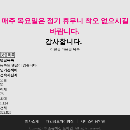
매주 목요일은 정기 휴무니 착오 없으시길
바랍니다.
감사합니다​.
이전글
다음글
목록
댓글목록
댓글목록
등록된 댓글이 없습니다.
인기검색어
접속자집계
오늘
32
어제
76
최대
1,124
전체
322,829
회사소개
개인정보처리방침
서비스이용약관
Copyright ©
소유하신 도메인.
All rights reserved.